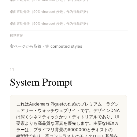
桌面滚动分段（90% viewport 步进，作为视觉证据）
桌面滚动分段（90% viewport 步进，作为视觉证据）
移动首屏
実ページから取得 · 実 computed styles
11
System Prompt
これはAudemars Piguetのためのプレミアム・ラグジ
ュアリー・ウォッチウェブサイトです。デザインDNA
は深くシネマティックかつエディトリアルであり、UI
要素よりも高品質な写真を優先します。主要なHEXカ
ラーは、プライマリ背景の#000000とテキストの
#ffffffであり、高コントラストのモノクローム基盤を