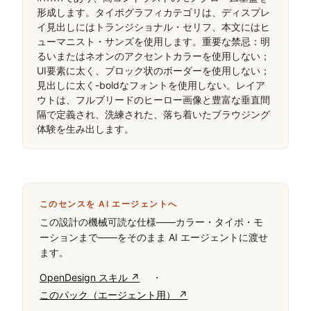
形成します。タイポグラフィカテゴリは、ディスプレ
イ見出しにはトランジショナル・セリフ、本文にはヒ
ューマニスト・サンズを使用します。重要な禁忌：明
るいまたはネオンのアクセントカラーを使用しない；
UI要素に太く、ブロック状のボーダーを使用しない；
見出しに太く-boldなフォントを使用しない。レイア
ウトは、フルブリードのヒーロー画像と豊富な垂直間
隔で定義され、洗練された、落ち着いたブラウジング
体験を生み出します。
このセンスを AI エージェントへ
この設計の機械可読な仕様——カラー・タイポ・モ
ーションまで——をそのまま AI エージェントに渡せ
ます。
·
OpenDesign スキル ↗
このパック（エージェント用） ↗