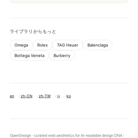
ライブラリからもっと
Omega
Rolex
TAG Heuer
Balenciaga
Bottega Veneta
Burberry
en
·
zh-CN
·
zh-TW
·
ja
·
ko
OpenDesign · curated web aesthetics for AI-readable design DNA ·