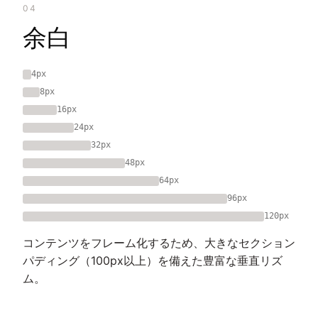
04
余白
4px
8px
16px
24px
32px
48px
64px
96px
120px
コンテンツをフレーム化するため、大きなセクション
パディング（100px以上）を備えた豊富な垂直リズ
ム。