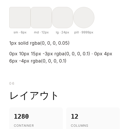
sm · 6px
md · 12px
lg · 24px
pill · 9999px
1px solid rgba(0, 0, 0, 0.05)
0px 10px 15px -3px rgba(0, 0, 0, 0.1) · 0px 4px
6px -4px rgba(0, 0, 0, 0.1)
06
レイアウト
1280
12
CONTAINER
COLUMNS