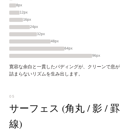
8px
12px
16px
24px
32px
48px
64px
96px
寛容な余白と一貫したパディングが、クリーンで息が
詰まらないリズムを生み出します。
05
サーフェス (角丸 / 影 / 罫
線)