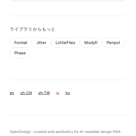
移动首屏
実ページから取得 · 実 computed styles
11
System Prompt
あなたは、プレミアムでミニマルなウェブデザインイ
ンスピレーションギャラリーをデザインしています。
デザイン美学は、選定されたコンテンツの中立的なフ
レームとして機能する厳格な黒と白のカラーパレット
（#FFFFFF背景、#000000テキスト）によって定義
されます。タイポグラフィは、tightな負の文字送り
（-0.32px）と、本文は中程度のフォントウェイト
400、見出しは500を持つヒューマニストサンセリフ
のみです。レイアウトは、寛容な余白を持つ対称的な
マーソニーグリッドに大きく依存しています。重要な