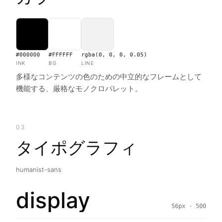
#000000
#FFFFFF
rgba(0, 0, 0, 0.05)
INK
BG
LINE
多様なコンテンツの色のための中立的なフレームとして
機能する、厳格なモノクロパレット。
03
タイポグラフィ
humanist-sans
display
56px · 500