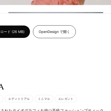
ド (26 MB)
OpenDesign で開く
A
ン
エディトリアル
ミニマル
エレガント
練されたタイポグラフィを持つ高級ファッションブティック。