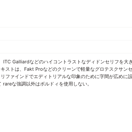
、ITC Galliardなどのハイコントラストなディドンセリフを大
ストは、Fakt Proなどのクリーンで軽量なグロテスクサンセリ
リファインドでエディトリアルな印象のために字間が広めに設定
て rareな強調以外はボルドィを使用しない。