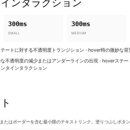
とインタラクション
300ms
300ms
SMALL
MEDIUM
ートに対する不透明度トランジション · hover時の微妙な
な不透明度の減少またはアンダーラインの出現 · hoverステ
インタインタラクション
ント
またはボーダーを含む最小限のテキストリンク。塗りつぶしボタ