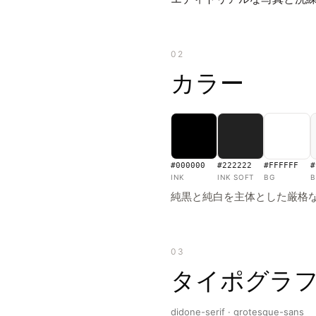
02
カラー
#000000
#222222
#FFFFFF
#
INK
INK SOFT
BG
B
純黒と純白を主体とした厳格
03
タイポグラ
didone-serif · grotesque-sans