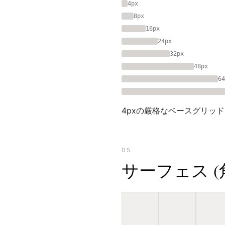
4px
8px
16px
24px
32px
48px
64
4pxの厳格なベースグリッ
05
サーフェス (角丸