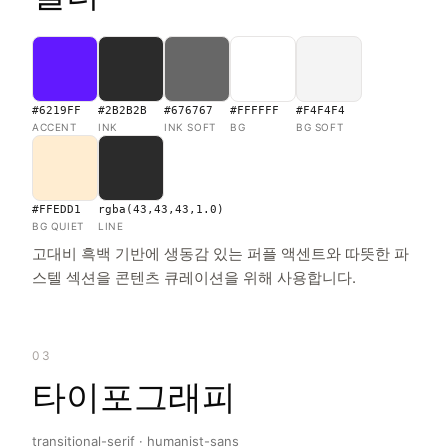
#6219FF
#2B2B2B
#676767
#FFFFFF
#F4F4F4
ACCENT
INK
INK SOFT
BG
BG SOFT
#FFEDD1
rgba(43,43,43,1.0)
BG QUIET
LINE
고대비 흑백 기반에 생동감 있는 퍼플 액센트와 따뜻한 파
스텔 섹션을 콘텐츠 큐레이션을 위해 사용합니다.
03
타이포그래피
transitional-serif · humanist-sans