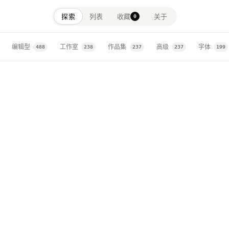
探索
列表
收藏
关于
0
astercard
金融科技 · CORPORATE · 编辑型
1
编辑型
工作室
作品集
高级
字体
488
238
237
237
199