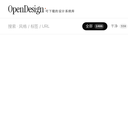
·
OpenDesign
可下载的设计系统库
M
高级 · 干净 · AUTOMOTIVE
1
全部
干净
1486
559