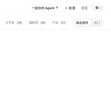
✦
给你的 Agent ↗
＋ 收录
重置
中
Height
SAAS · 生产力 
大字体
摄影感
产品
策展
开发工具
精选顺序
热门
198
186
175
168
16