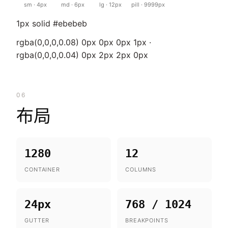
sm · 4px
md · 6px
lg · 12px
pill · 9999px
1px solid #ebebeb
rgba(0,0,0,0.08) 0px 0px 0px 1px ·
rgba(0,0,0,0.04) 0px 2px 2px 0px
06
布局
1280
12
CONTAINER
COLUMNS
24px
768 / 1024
GUTTER
BREAKPOINTS