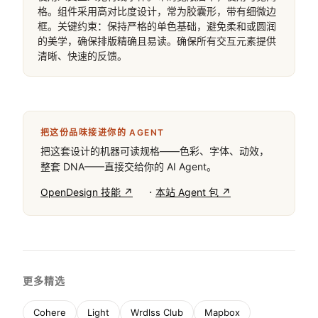
11
System Prompt
一个高性能开发者平台的设计系统。使用以黑色
（#171717）和白色（#ffffff）为核心的功能性灰色调
单色方案。展示标题使用干净的几何无衬线字体，正文
使用人文主义无衬线字体。布局宽敞居中，使用可见网
格。组件采用高对比度设计，常为胶囊形，带有细微边
框。关键约束：保持严格的单色基础，避免柔和或圆润
的美学，确保排版精确且易读。确保所有交互元素提供
清晰、快速的反馈。
把这份品味接进你的 AGENT