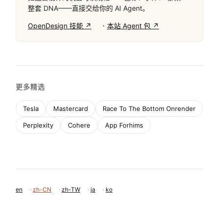
整套 DNA——直接交给你的 AI Agent。
·
OpenDesign 技能 ↗
本站 Agent 包 ↗
更多精选
Tesla
Mastercard
Race To The Bottom Onrender
Perplexity
Cohere
App Forhims
en
·
zh-CN
·
zh-TW
·
ja
·
ko