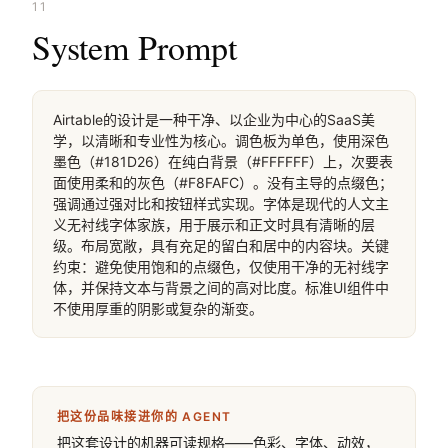
11
System Prompt
Airtable的设计是一种干净、以企业为中心的SaaS美
学，以清晰和专业性为核心。调色板为单色，使用深色
墨色（#181D26）在纯白背景（#FFFFFF）上，次要表
面使用柔和的灰色（#F8FAFC）。没有主导的点缀色；
强调通过强对比和按钮样式实现。字体是现代的人文主
义无衬线字体家族，用于展示和正文时具有清晰的层
级。布局宽敞，具有充足的留白和居中的内容块。关键
约束：避免使用饱和的点缀色，仅使用干净的无衬线字
体，并保持文本与背景之间的高对比度。标准UI组件中
不使用厚重的阴影或复杂的渐变。
把这份品味接进你的 AGENT
把这套设计的机器可读规格——色彩、字体、动效，