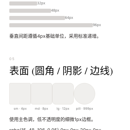
32px
48px
64px
96px
垂直间距遵循4px基础单位，采用标准递增。
05
表面 (圆角 / 阴影 / 边线)
sm · 4px
md · 8px
lg · 12px
pill · 999px
使用主色调，低不透明度的细微1px边框。