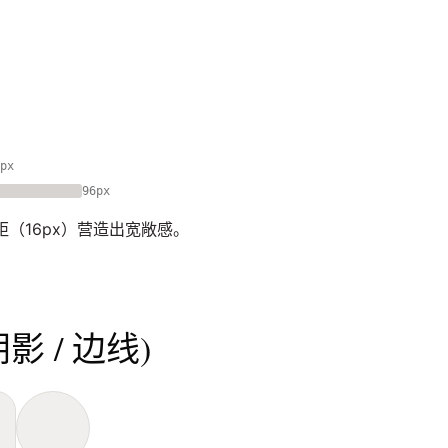
px
96px
距（16px）营造出宽敞感。
阴影 / 边线)