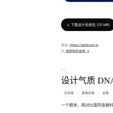
↓ 下载设计系统包 (25 MB)
原站:
https://arbitrum.io
📦
浏览包内文件 →
01
设计气质 DN
区块链
基础设施
金融
一个粗体、高对比度的金融