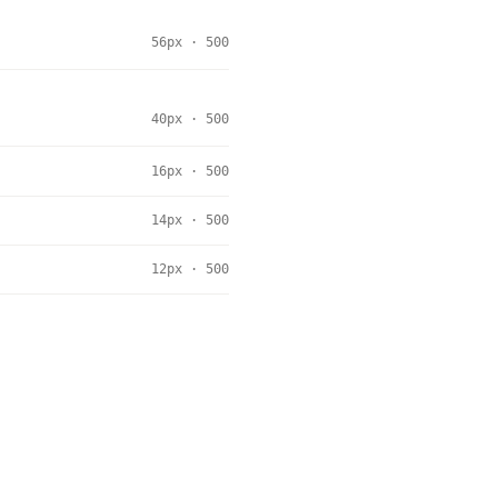
56px · 500
40px · 500
16px · 500
14px · 500
12px · 500