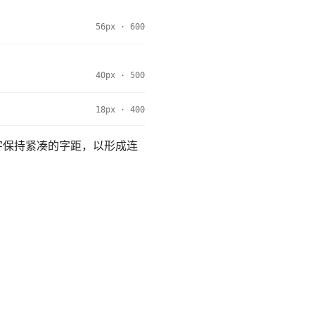
56px · 600
40px · 500
18px · 400
示文字保持紧凑的字距，以形成连