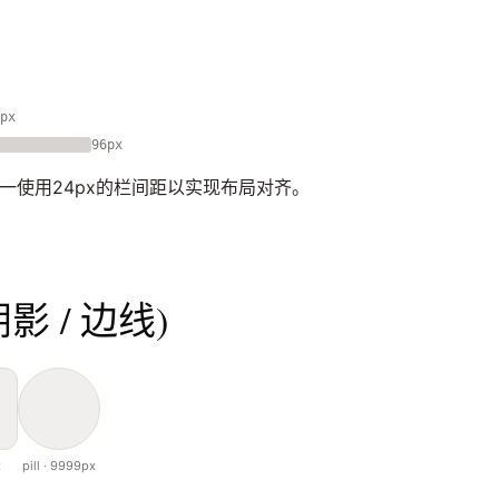
px
96px
一使用24px的栏间距以实现布局对齐。
阴影 / 边线)
x
pill · 9999px