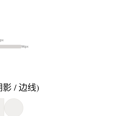
px
96px
。
阴影 / 边线)