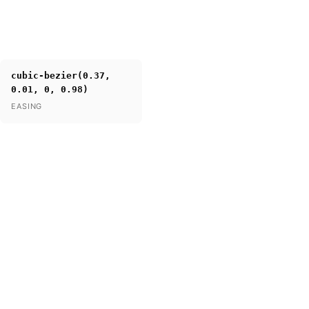
cubic-bezier(0.37,
0.01, 0, 0.98)
EASING