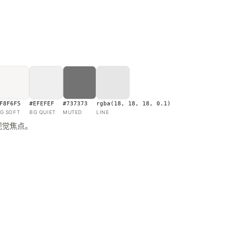
F8F6F5
#EFEFEF
#737373
rgba(18, 18, 18, 0.1)
G SOFT
BG QUIET
MUTED
LINE
视觉焦点。