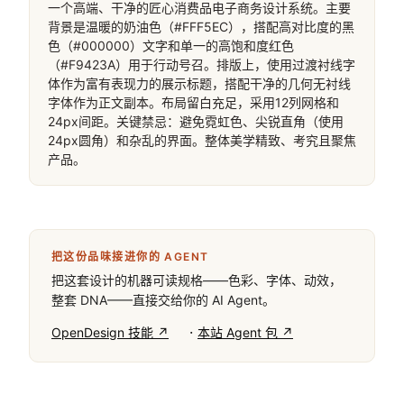
一个高端、干净的匠心消费品电子商务设计系统。主要
背景是温暖的奶油色（#FFF5EC），搭配高对比度的黑
色（#000000）文字和单一的高饱和度红色
（#F9423A）用于行动号召。排版上，使用过渡衬线字
体作为富有表现力的展示标题，搭配干净的几何无衬线
字体作为正文副本。布局留白充足，采用12列网格和
24px间距。关键禁忌：避免霓虹色、尖锐直角（使用
24px圆角）和杂乱的界面。整体美学精致、考究且聚焦
产品。
把这份品味接进你的 AGENT
把这套设计的机器可读规格——色彩、字体、动效，
整套 DNA——直接交给你的 AI Agent。
·
OpenDesign 技能 ↗
本站 Agent 包 ↗