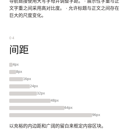
导航链接使用大写字母并调整字距。 · 展示性字重与正
文字重之间采用高对比度。 · 允许标题与正文之间存在
巨大的尺度变化。
04
间距
4px
8px
16px
24px
32px
48px
64px
96px
以充裕的内边距和广阔的留白来框定内容区块。