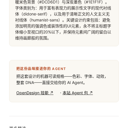
暖米色背景（#DCD6D1）与深炭墨色（#1E1F1F）。
字体类别为：用于富有表现力的展示性文字的现代衬线
体（didone-serif），以及用于清晰正文的人文主义无
衬线体（humanist-sans）。关键设计约束包括：避免
添加明亮的强调色或装饰性的UI元素，永不将主标题字
体缩小至视口的20%以下，并保持元素间广阔的留白以
维持画廊般的氛围。
把这份品味接进你的 AGENT
把这套设计的机器可读规格——色彩、字体、动效，
整套 DNA——直接交给你的 AI Agent。
·
OpenDesign 技能 ↗
本站 Agent 包 ↗