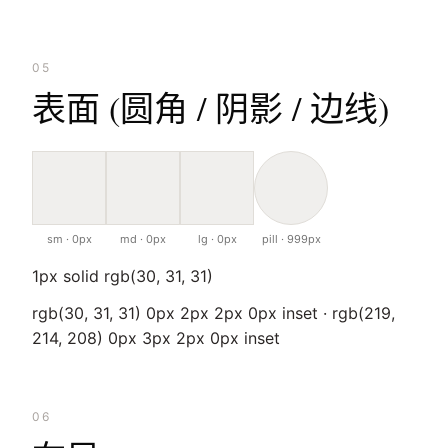
05
表面 (圆角 / 阴影 / 边线)
sm · 0px
md · 0px
lg · 0px
pill · 999px
1px solid rgb(30, 31, 31)
rgb(30, 31, 31) 0px 2px 2px 0px inset · rgb(219,
214, 208) 0px 3px 2px 0px inset
06