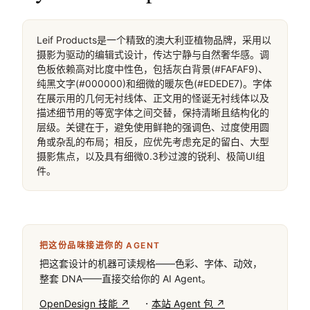
Leif Products是一个精致的澳大利亚植物品牌，采用以
摄影为驱动的编辑式设计，传达宁静与自然奢华感。调
色板依赖高对比度中性色，包括灰白背景(#FAFAF9)、
纯黑文字(#000000)和细微的暖灰色(#EDEDE7)。字体
在展示用的几何无衬线体、正文用的怪诞无衬线体以及
描述细节用的等宽字体之间交替，保持清晰且结构化的
层级。关键在于，避免使用鲜艳的强调色、过度使用圆
角或杂乱的布局；相反，应优先考虑充足的留白、大型
摄影焦点，以及具有细微0.3秒过渡的锐利、极简UI组
件。
把这份品味接进你的 AGENT
把这套设计的机器可读规格——色彩、字体、动效，
整套 DNA——直接交给你的 AI Agent。
·
OpenDesign 技能 ↗
本站 Agent 包 ↗