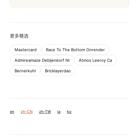
更多精选
Mastercard
Race To The Bottom Onrender
Admireamaze Debijenkorf Nl
Atmos Leeroy Ca
Bernerkuhl
Bricklayerdao
en
·
zh-CN
·
zh-TW
·
ja
·
ko