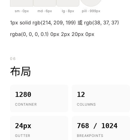
sm · 0px
md · 6px
lg · 8px
pill · 999px
1px solid rgb(214, 209, 199) 或 rgb(38, 37, 37)
rgba(0, 0, 0, 0.1) 0px 2px 20px 0px
06
布局
1280
12
CONTAINER
COLUMNS
24px
768 / 1024
GUTTER
BREAKPOINTS