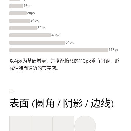
16px
20px
24px
32px
48px
64px
113px
以4px为基础增量，并搭配慷慨的113px垂直间距，形
成独特而通透的节奏感。
05
表面 (圆角 / 阴影 / 边线)