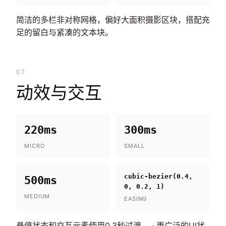
简洁的多栏非对称网格，偏好大面积摄影区块，搭配充
足的留白与紧凑的文本块。
07
动效与交互
220ms
300ms
MICRO
SMALL
cubic-bezier(0.4,
500ms
0, 0.2, 1)
MEDIUM
EASING
悬停状态和交互元素使用0.3秒过渡。 · 更广泛的UI状