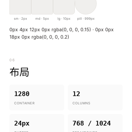
sm · 2px
md · 5px
lg · 10px
pill · 999px
0px 4px 12px 0px rgba(0, 0, 0, 0.15) · 0px 0px
18px 0px rgba(0, 0, 0, 0.2)
06
布局
1280
12
CONTAINER
COLUMNS
24px
768 / 1024