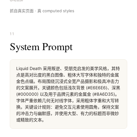
移动首屏
抓自真实页面 · 真 computed styles
11
System Prompt
Liquid Death 采用叛逆、受朋克启发的美学风格，其特
点是高对比度的黑白图像、粗体大写字体和独特的金属
金色点缀。布局围绕沉浸式全宽产品摄影和极具冲击力
的文案展开。关键颜色包括浅灰背景 (#E6E6E6)、深黑 
(#000000) 以及用于品牌元素的金属金 (#8A6D35)。
字体严重依赖几何无衬线字体，采用粗体字重和大写转
换。关键设计规则：避免交互元素使用圆角，保持文案
的冲击力与幽默感，并使用大型、有力的标题而非微妙
或精致的文本。