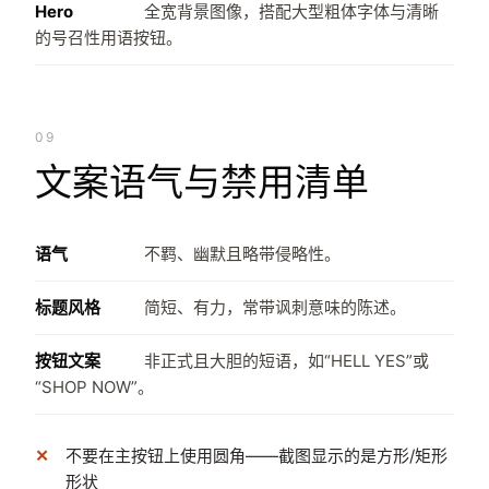
Hero
全宽背景图像，搭配大型粗体字体与清晰
的号召性用语按钮。
09
文案语气与禁用清单
语气
不羁、幽默且略带侵略性。
标题风格
简短、有力，常带讽刺意味的陈述。
按钮文案
非正式且大胆的短语，如“HELL YES”或
“SHOP NOW”。
不要在主按钮上使用圆角——截图显示的是方形/矩形
形状