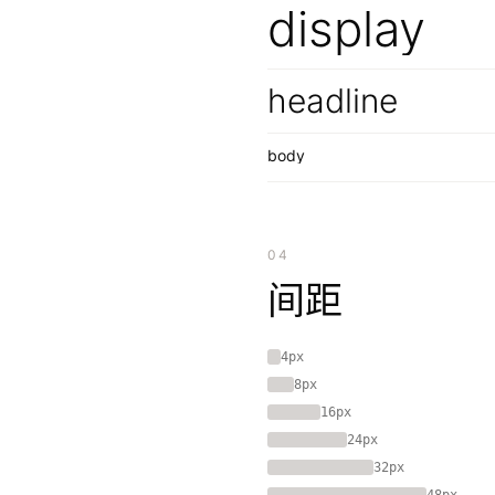
display
headline
body
04
间距
4px
8px
16px
24px
32px
48px