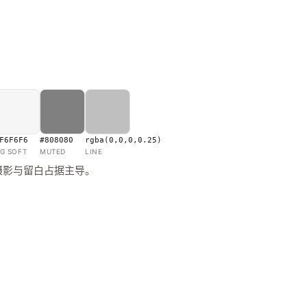
F6F6F6
#808080
rgba(0,0,0,0.25)
G SOFT
MUTED
LINE
摄影与留白占据主导。
s