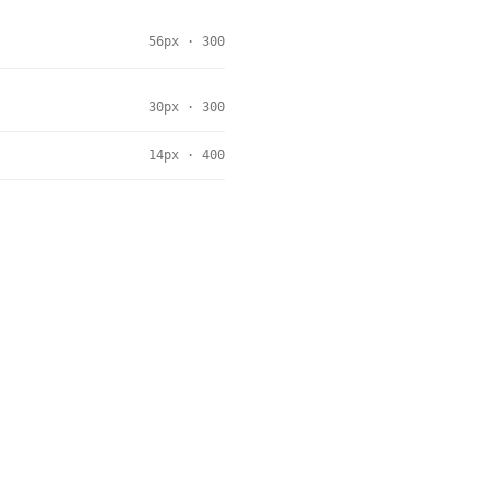
56px · 300
30px · 300
14px · 400