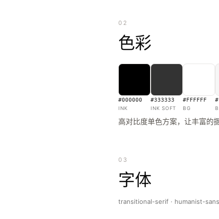
02
色彩
#000000
#333333
#FFFFFF
#
INK
INK SOFT
BG
B
高对比度单色方案，让丰富的
03
字体
transitional-serif · humanist-san