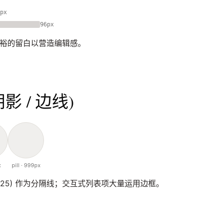
px
96px
宽裕的留白以营造编辑感。
阴影 / 边线)
x
pill · 999px
0,0,0,0.25) 作为分隔线；交互式列表项大量运用边框。