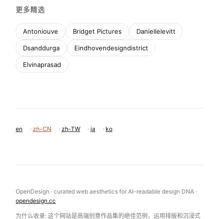
更多精选
Antoniouve
Bridget Pictures
Daniellelevitt
Dsanddurga
Eindhovendesigndistrict
Elvinaprasad
en
·
zh-CN
·
zh-TW
·
ja
·
ko
OpenDesign · curated web aesthetics for AI-readable design DNA ·
opendesign.cc
为什么收录: 这个网站是高端创意作品集的绝佳范例，运用排版和沉浸式