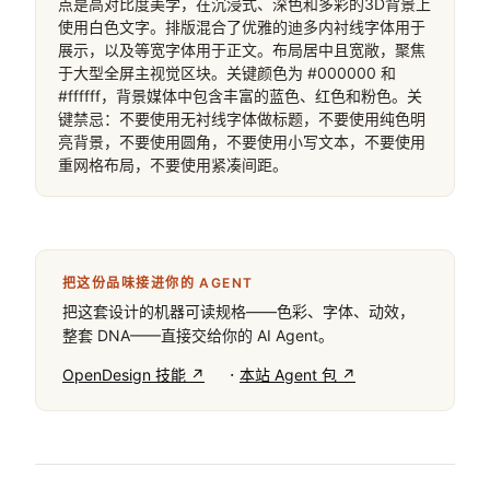
点是高对比度美学，在沉浸式、深色和多彩的3D背景上
使用白色文字。排版混合了优雅的迪多内衬线字体用于
展示，以及等宽字体用于正文。布局居中且宽敞，聚焦
于大型全屏主视觉区块。关键颜色为 #000000 和 
#ffffff，背景媒体中包含丰富的蓝色、红色和粉色。关
键禁忌：不要使用无衬线字体做标题，不要使用纯色明
亮背景，不要使用圆角，不要使用小写文本，不要使用
重网格布局，不要使用紧凑间距。
把这份品味接进你的 AGENT
把这套设计的机器可读规格——色彩、字体、动效，
整套 DNA——直接交给你的 AI Agent。
·
OpenDesign 技能 ↗
本站 Agent 包 ↗