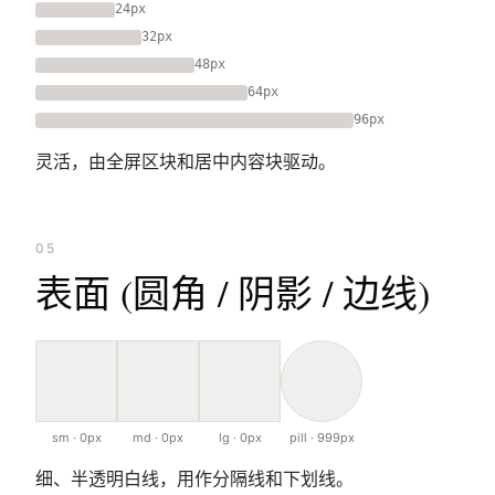
24px
32px
48px
64px
96px
灵活，由全屏区块和居中内容块驱动。
05
表面 (圆角 / 阴影 / 边线)
sm · 0px
md · 0px
lg · 0px
pill · 999px
细、半透明白线，用作分隔线和下划线。