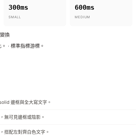
300ms
600ms
SMALL
MEDIUM
放變換
變化。 · 標準指標游標。
solid 邊框與全大寫文字。
，無可見邊框或陰影。
，搭配左對齊白色文字。