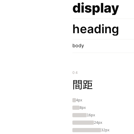
display
heading
body
04
間距
4px
8px
16px
24px
32px