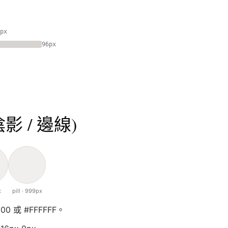
px
96px
。
陰影 / 邊線)
x
pill · 999px
00 或 #FFFFFF。