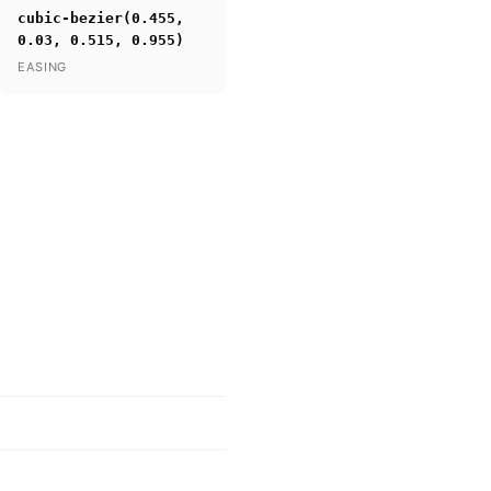
cubic-bezier(0.455,
0.03, 0.515, 0.955)
EASING