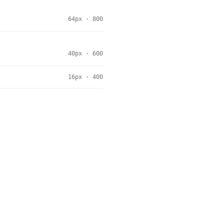
64px · 800
40px · 600
16px · 400