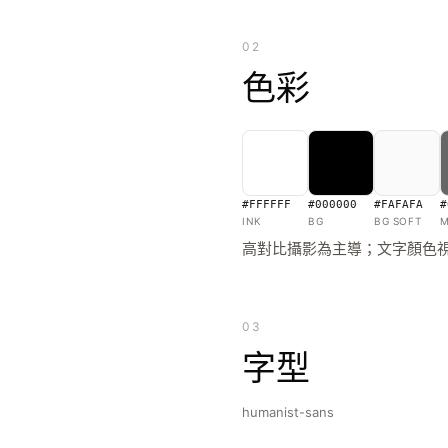
02
色彩
#FFFFFF
#000000
#FAFAFA
#
INK
BG
BG SOFT
M
高對比攝影為主導；文字顏色
03
字型
humanist-sans