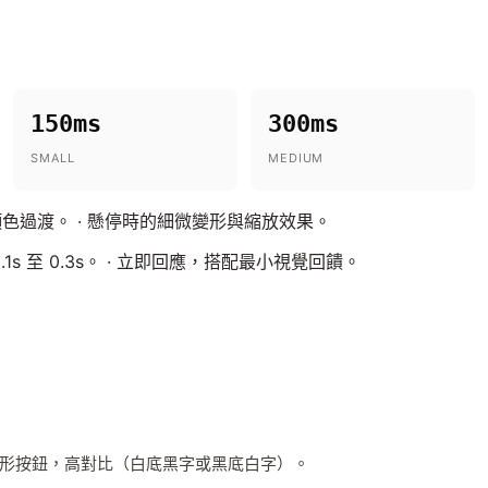
150ms
300ms
SMALL
MEDIUM
色過渡。 · 懸停時的細微變形與縮放效果。
s 至 0.3s。 · 立即回應，搭配最小視覺回饋。
形按鈕，高對比（白底黑字或黑底白字）。