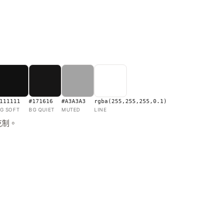
111111
#171616
#A3A3A3
rgba(255,255,255,0.1)
G SOFT
BG QUIET
MUTED
LINE
克制。