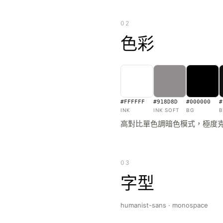
02
色彩
#FFFFFF
#918D8D
#000000
#
INK
INK SOFT
BG
B
高對比單色調暗色模式，極度
03
字型
humanist-sans · monospace