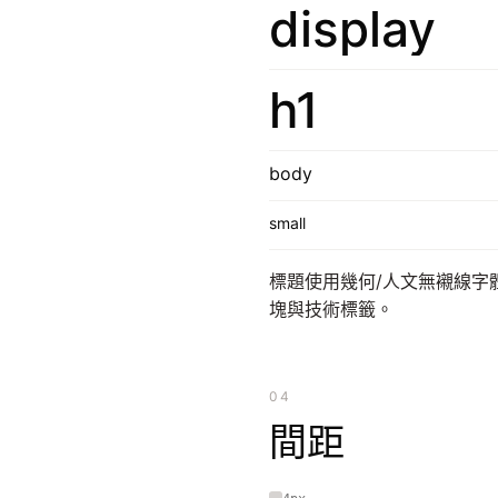
display
h1
body
small
標題使用幾何/人文無襯線字體
塊與技術標籤。
04
間距