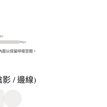
px
96px
裕內距以保留呼吸空間。
陰影 / 邊線)