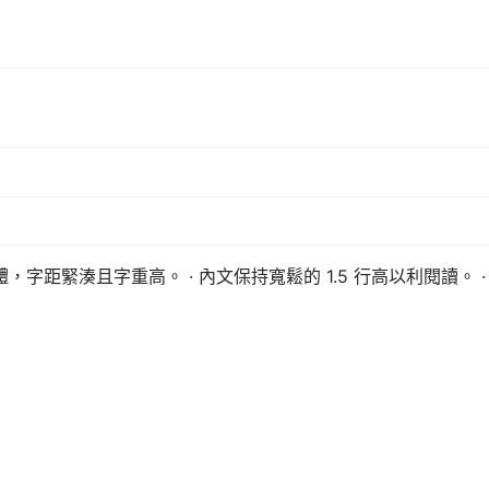
，字距緊湊且字重高。 · 內文保持寬鬆的 1.5 行高以利閱讀。 