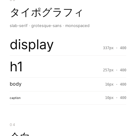
タイポグラフィ
slab-serif · grotesque-sans · monospaced
display
337px · 400
h1
257px · 400
body
16px · 400
10px · 400
caption
04