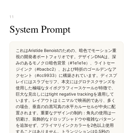
11
System Prompt
これはAristide Benoistのための、暗色でモーション重
視の開発者ポートフォリオです。デザインDNAは、深
みのあるモノクロ暗色背景（#1e1e1e）、ライトセー
ジインク（#bacbc2）、および時折のゴールデンなア
クセント（#cc9933）に構築されています。ディスプ
レイにはスラブセリフ、本文にはグロテスクサンズを
使用した極端なタイポグラフィースケールが特徴で、
巨大な見出しにはtight negative trackingを適用して
います。レイアウトはミニマルで映画的であり、多く
の場合、垂直の白黒写真の水平カルーセルが中央に配
置されます。重要なデザインの制約：角丸の使用は一
切避け、装飾的なドロップシャドウや複雑なパターン
を追加せず、プライマリインクカラーを2色以上使用
することはありません。トランジションは0.5秒の