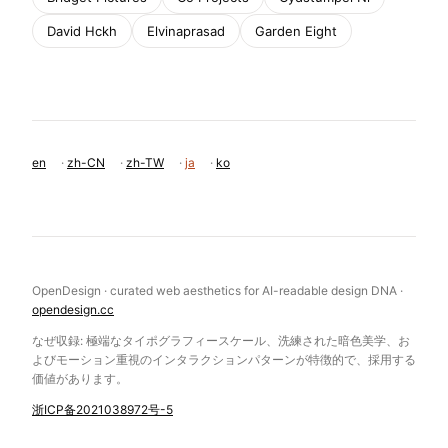
David Hckh
Elvinaprasad
Garden Eight
en
·
zh-CN
·
zh-TW
·
ja
·
ko
OpenDesign · curated web aesthetics for AI-readable design DNA ·
opendesign.cc
なぜ収録: 極端なタイポグラフィースケール、洗練された暗色美学、お
よびモーション重視のインタラクションパターンが特徴的で、採用する
価値があります。
浙ICP备2021038972号-5