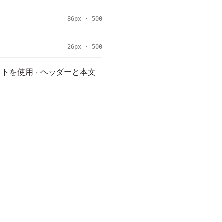
86px · 500
26px · 500
イトを使用 · ヘッダーと本文