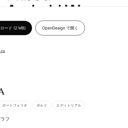
ド (2 MB)
OpenDesign で開く
.co
A
ポートフォリオ
ボルド
エディトリアル
グラフ