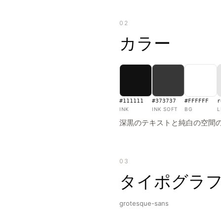
02
カラー
#111111
#373737
#FFFFFF
r
INK
INK SOFT
BG
L
深黒のテキストと純白の空間
03
タイポグラ
grotesque-sans