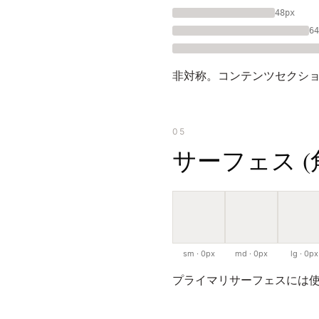
48px
64
非対称。コンテンツセクシ
05
サーフェス (角丸
sm · 0px
md · 0px
lg · 0px
プライマリサーフェスには使用