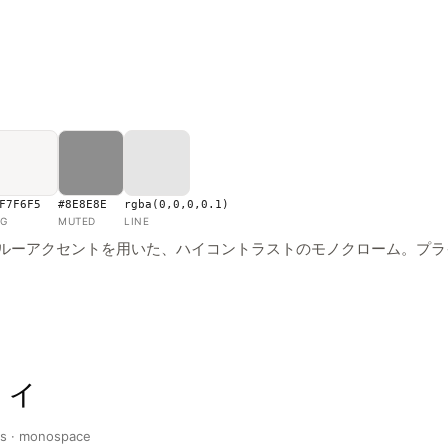
F7F6F5
#8E8E8E
rgba(0,0,0,0.1)
G
MUTED
LINE
ブルーアクセントを用いた、ハイコントラストのモノクローム。プラ
フィ
ans · monospace