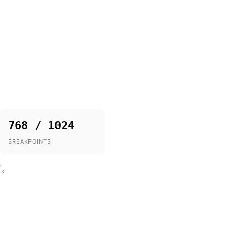
768 / 1024
BREAKPOINTS
ド。