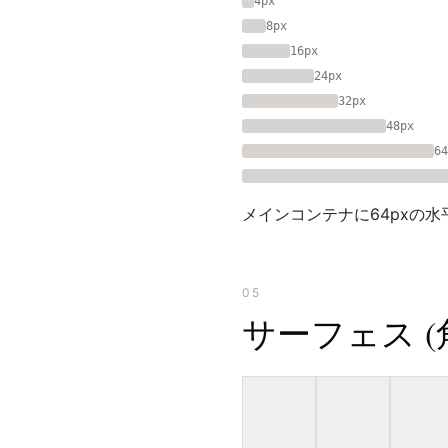
4px
8px
16px
24px
32px
48px
64
メインコンテナに64pxの
05
サーフェス (角丸