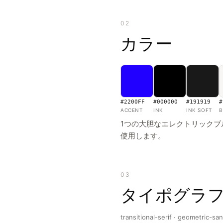
02
カラー
#2200FF
#000000
#191919
#
ACCENT
INK
INK SOFT
B
1つの大胆なエレクトリック
使用します。
03
タイポグラ
transitional-serif · geometric-s