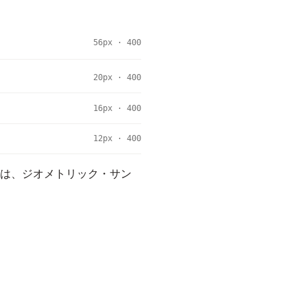
56px · 400
20px · 400
16px · 400
12px · 400
には、ジオメトリック・サン