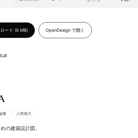
ド (6 MB)
OpenDesign で開く
n.ai
A
協働
人間能力
ための建築設計図。