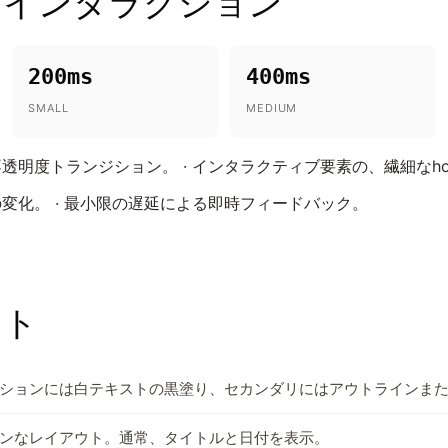
とインタラクション
200ms
400ms
SMALL
MEDIUM
明度トランジション。 · インタラクティブ要素の、繊細なho
変化。 · 最小限の遅延による即時フィードバック。
ント
ションには白テキストの黒塗り、セカンダリにはアウトラインま
ンなレイアウト。通常、タイトルと日付を表示。