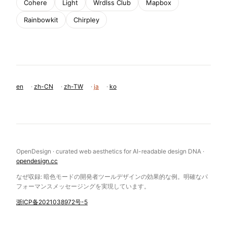
Cohere
Light
Wrdlss Club
Mapbox
Rainbowkit
Chirpley
en
·
zh-CN
·
zh-TW
·
ja
·
ko
OpenDesign · curated web aesthetics for AI-readable design DNA ·
opendesign.cc
なぜ収録: 暗色モードの開発者ツールデザインの効果的な例。明確なパ
フォーマンスメッセージングを実現しています。
浙ICP备2021038972号-5