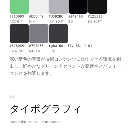
#71D083
#EEEFF0
#B5B2BC
#04040B
#121113
ACCENT
INK
INK SOFT
BG
BG SOFT
#323035
#7C7A85
rgba(60, 57, 63, 1.0)
BG QUIET
MUTED
LINE
深い暗色の背景が技術コンテンツに集中できる環境を創
出し、鮮やかなグリーンアクセントが高速性とパフォー
マンスを強調します。
03
タイポグラフィ
humanist-sans · monospace