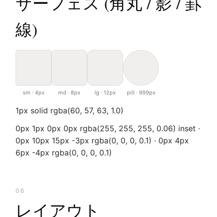
サーフェス (角丸 / 影 / 罫
線)
sm · 4px
md · 8px
lg · 12px
pill · 999px
1px solid rgba(60, 57, 63, 1.0)
0px 1px 0px 0px rgba(255, 255, 255, 0.06) inset ·
0px 10px 15px -3px rgba(0, 0, 0, 0.1) · 0px 4px
6px -4px rgba(0, 0, 0, 0.1)
06
レイアウト