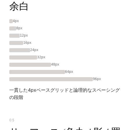
余白
4px
8px
12px
16px
24px
32px
48px
64px
96px
一貫した4pxベースグリッドと論理的なスペーシング
の段階
05