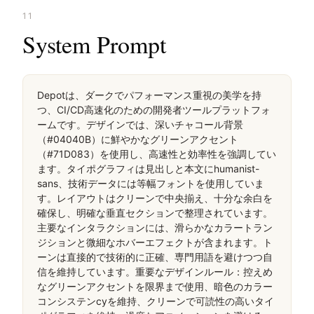
11
System Prompt
Depotは、ダークでパフォーマンス重視の美学を持
つ、CI/CD高速化のための開発者ツールプラットフォ
ームです。デザインでは、深いチャコール背景
（#04040B）に鮮やかなグリーンアクセント
（#71D083）を使用し、高速性と効率性を強調してい
ます。タイポグラフィは見出しと本文にhumanist-
sans、技術データには等幅フォントを使用していま
す。レイアウトはクリーンで中央揃え、十分な余白を
確保し、明確な垂直セクションで整理されています。
主要なインタラクションには、滑らかなカラートラン
ジションと微細なホバーエフェクトが含まれます。ト
ーンは直接的で技術的に正確、専門用語を避けつつ自
信を維持しています。重要なデザインルール：控えめ
なグリーンアクセントを限界まで使用、暗色のカラー
コンシステンcyを維持、クリーンで可読性の高いタイ