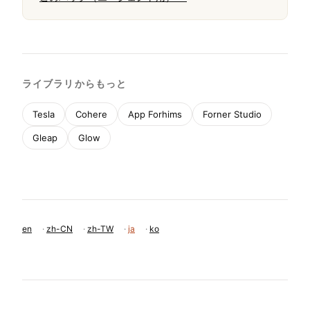
ライブラリからもっと
Tesla
Cohere
App Forhims
Forner Studio
Gleap
Glow
en
·
zh-CN
·
zh-TW
·
ja
·
ko