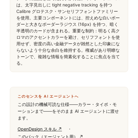
は、太字見出しに tight negative tracking を持つ 
Calibre グロテスク・サンセリフフォントファミリー
を使用。主要コンポーネントには、控えめな白いボー
ダーと大きなボーダーラジウス (16px) を持つ、暗く
半透明のカードが含まれる。重要な制約：明るく高ク
ロマのアクセントカラーを避け、セリフフォントを使
用せず、密度の高い金融データが雑然とした印象にな
らないよう十分な余白を維持する。権威があり明瞭な
トーンで、複雑な情報を簡素化することに焦点を当て
る。
このセンスを AI エージェントへ
この設計の機械可読な仕様——カラー・タイポ・モ
ーションまで——をそのまま AI エージェントに渡せ
ます。
·
OpenDesign スキル ↗
このパック（エージェント用） ↗