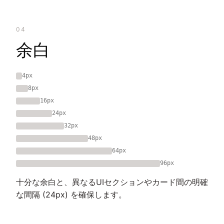
04
余白
4px
8px
16px
24px
32px
48px
64px
96px
十分な余白と、異なるUIセクションやカード間の明確
な間隔 (24px) を確保します。