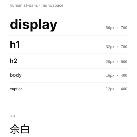
humanist-sans · monospace
display
56px · 700
h1
32px · 700
h2
20px · 600
body
16px · 400
caption
12px · 400
04
余白