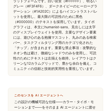
ラットフォームです。白い背景（#FFFFFF）、明るい
グレー（#F3F4F6）、ダークネイビーのヒーローグラ
デーション（#1A202C）によるハイコントラストパレ
ットを使用し、最大限の可読性のために黑色
（#000000）のテキストを採用しています。タイポ
グラフィは、本文にhumanist-sans、見出しには太字
のディスプレイウェイトを使用。主要なデザイン要素
には、遊び心のある抱擁マスコット、丸みのある検索
バー、タスクフィルタリング用のカテゴリ化された
「チップ」が含まれます。重要な禁止事項：攻撃的な
ネオン色は避け、微細なシャドウのみを使用し、可読
性のためにテキストは左揃えを維持。レイアウトはク
リーンな12カラムグリッドで、豊かな余白を備え、コ
ミュニティの信頼と技術的実用性を重視しています。
このセンスを AI エージェントへ
この設計の機械可読な仕様——カラー・タイポ・モ
ーションまで——をそのまま AI エージェントに渡せ