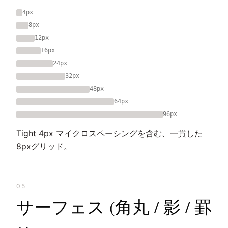
4px
8px
12px
16px
24px
32px
48px
64px
96px
Tight 4px マイクロスペーシングを含む、一貫した
8pxグリッド。
05
サーフェス (角丸 / 影 / 罫