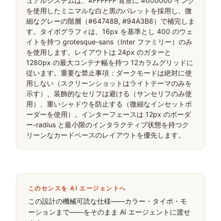
ュアルシステムは、#FFFFFF 背景に #000000 インク
を使用したミニマルな白と黒のパレットを採用し、微
細なグレーの階層（#64748B, #94A3B8）で補完しま
す。タイポグラフィは、16px を基準とし 400 のウェ
イトを持つ grotesque-sans（Inter ファミリー）のみ
を使用します。レイアウトは 24px のガターと 
1280px の最大コンテナ幅を持つ 12カラムグリッドに
従います。重要な禁止事項：ダークモードは絶対に使
用しない（スクリーンショットはライトテーマのみを
示す）、装飾的なセリフは避ける（サンセリフのみ使
用）、重いシャドウを防止する（微細なインセットボ
ーダーを使用）。インターフェースは 12px のボーダ
ー-radius と最小限のインタラクティブ状態を持つク
リーンなカードベースのレイアウトを優先します。
このセンスを AI エージェントへ
この設計の機械可読な仕様——カラー・タイポ・モ
ーションまで——をそのまま AI エージェントに渡せ