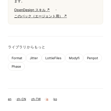
ます。
·
OpenDesign スキル ↗
このパック（エージェント用） ↗
ライブラリからもっと
Format
Jitter
LottieFiles
Modyfi
Penpot
Phase
en
·
zh-CN
·
zh-TW
·
ja
·
ko