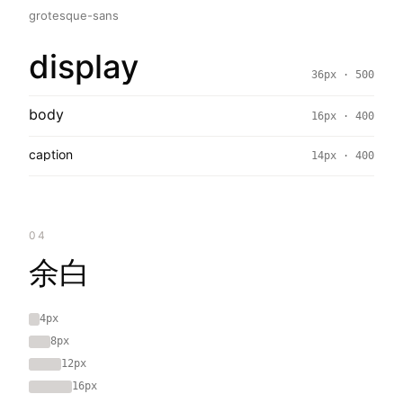
grotesque-sans
display
36px · 500
body
16px · 400
caption
14px · 400
04
余白
4px
8px
12px
16px