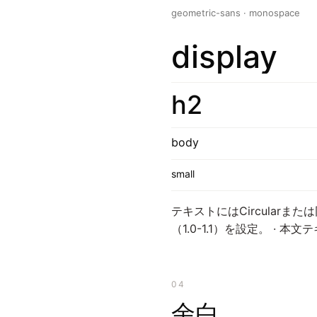
geometric-sans · monospace
display
h2
body
small
テキストにはCircularまた
（1.0-1.1）を設定。 ·
04
余白