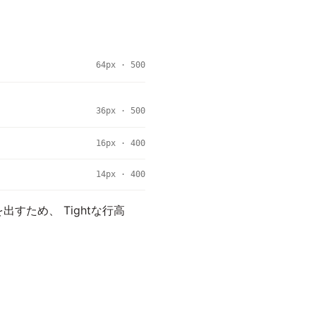
64px · 500
36px · 500
16px · 400
14px · 400
を出すため、 Tightな行高