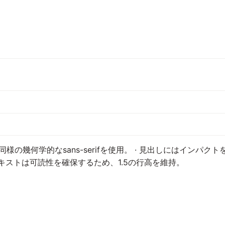
は同様の幾何学的なsans-serifを使用。 · 見出しにはインパクト
 本文テキストは可読性を確保するため、1.5の行高を維持。