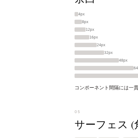
4px
8px
12px
16px
24px
32px
48px
64
コンポーネント間隔には一貫
05
サーフェス (角丸