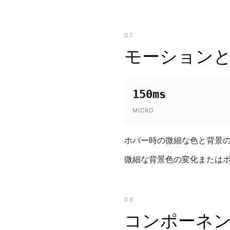
07
モーション
150ms
MICRO
ホバー時の微細な色と背景の
微細な背景色の変化またはボ
08
コンポーネ