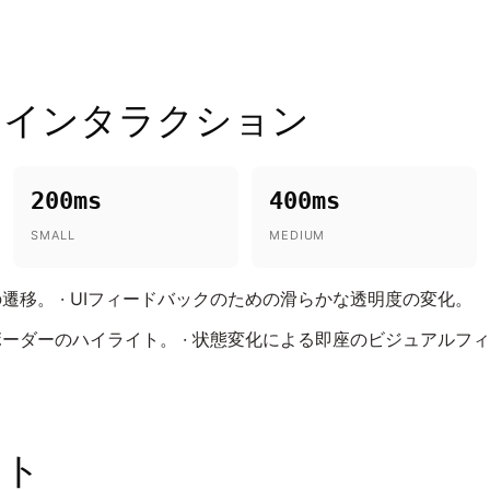
とインタラクション
200ms
400ms
SMALL
MEDIUM
遷移。 · UIフィードバックのための滑らかな透明度の変化。
ーダーのハイライト。 · 状態変化による即座のビジュアルフ
ント