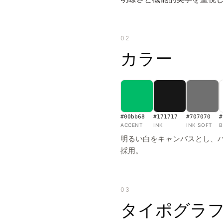
02
カラー
#00bb68
#171717
#707070
#
ACCENT
INK
INK SOFT
B
明るい白をキャンバスとし、
採用。
03
タイポグラ