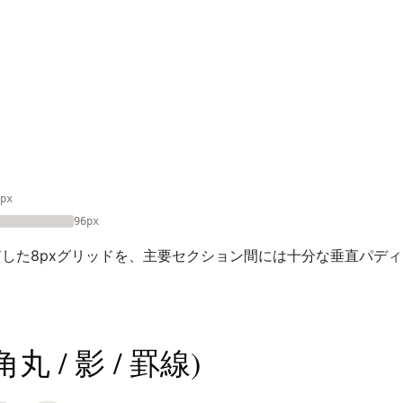
px
96px
した8pxグリッドを、主要セクション間には十分な垂直パディン
 / 影 / 罫線)