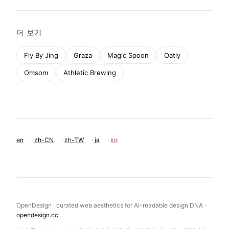
더 보기
Fly By Jing
Graza
Magic Spoon
Oatly
Omsom
Athletic Brewing
en
·
zh-CN
·
zh-TW
·
ja
·
ko
OpenDesign · curated web aesthetics for AI-readable design DNA ·
opendesign.cc