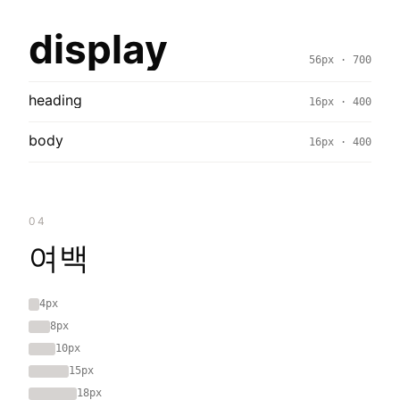
display
56px · 700
heading
16px · 400
body
16px · 400
04
여백
4px
8px
10px
15px
18px