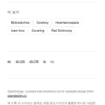
더 보기
Blokwatches
Cowboy
Heartaerospace
Icam Inox
Ouraring
Pad Dotincorp
en
·
zh-CN
·
zh-TW
·
ja
·
ko
OpenDesign · curated web aesthetics for AI-readable design DNA ·
opendesign.cc
왜 수록: 이 사이트는 절제된, 제품 중심 디자인의 훌륭한 예시로, 대담한