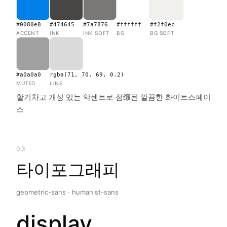
#0080e8
#474645
#7a7876
#ffffff
#f2f0ec
ACCENT
INK
INK SOFT
BG
BG SOFT
#a0a0a0
rgba(71, 70, 69, 0.2)
MUTED
LINE
활기차고 개성 있는 악센트로 점缀된 깔끔한 화이트스페이
스
03
타이포그래피
geometric-sans · humanist-sans
display