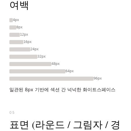
여백
4px
8px
12px
16px
24px
32px
48px
64px
96px
일관된 8px 기반에 섹션 간 넉넉한 화이트스페이스
05
표면 (라운드 / 그림자 / 경