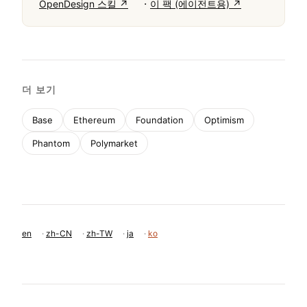
·
OpenDesign 스킬 ↗
이 팩 (에이전트용) ↗
더 보기
Base
Ethereum
Foundation
Optimism
Phantom
Polymarket
en
·
zh-CN
·
zh-TW
·
ja
·
ko