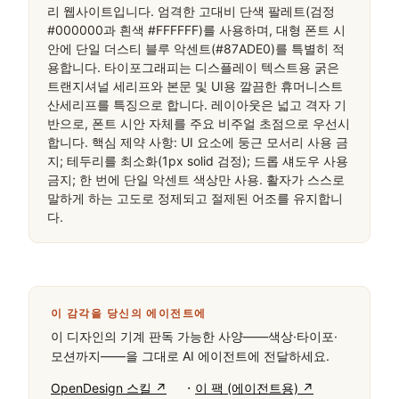
리 웹사이트입니다. 엄격한 고대비 단색 팔레트(검정 
#000000과 흰색 #FFFFFF)를 사용하며, 대형 폰트 시
안에 단일 더스티 블루 악센트(#87ADE0)를 특별히 적
용합니다. 타이포그래피는 디스플레이 텍스트용 굵은 
트랜지셔널 세리프와 본문 및 UI용 깔끔한 휴머니스트 
산세리프를 특징으로 합니다. 레이아웃은 넓고 격자 기
반으로, 폰트 시안 자체를 주요 비주얼 초점으로 우선시
합니다. 핵심 제약 사항: UI 요소에 둥근 모서리 사용 금
지; 테두리를 최소화(1px solid 검정); 드롭 섀도우 사용 
금지; 한 번에 단일 악센트 색상만 사용. 활자가 스스로 
말하게 하는 고도로 정제되고 절제된 어조를 유지합니
다.
이 감각을 당신의 에이전트에
이 디자인의 기계 판독 가능한 사양——색상·타이포·
모션까지——을 그대로 AI 에이전트에 전달하세요.
·
OpenDesign 스킬 ↗
이 팩 (에이전트용) ↗