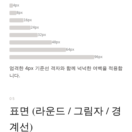
4px
8px
16px
24px
32px
48px
64px
96px
엄격한 4px 기준선 격자와 함께 넉넉한 여백을 적용합
니다.
05
표면 (라운드 / 그림자 / 경
계선)