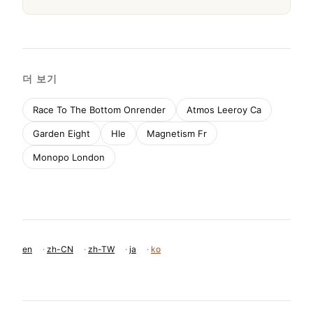
더 보기
Race To The Bottom Onrender
Atmos Leeroy Ca
Garden Eight
Hle
Magnetism Fr
Monopo London
en
·
zh-CN
·
zh-TW
·
ja
·
ko