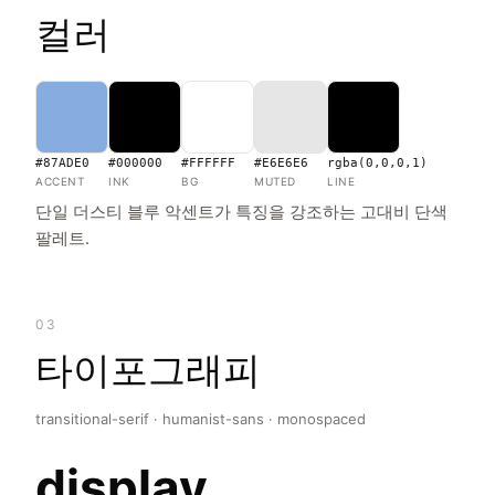
컬러
#87ADE0
#000000
#FFFFFF
#E6E6E6
rgba(0,0,0,1)
ACCENT
INK
BG
MUTED
LINE
단일 더스티 블루 악센트가 특징을 강조하는 고대비 단색
팔레트.
03
타이포그래피
transitional-serif · humanist-sans · monospaced
display