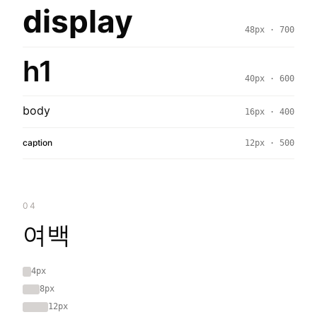
display
48px · 700
h1
40px · 600
body
16px · 400
caption
12px · 500
04
여백
4px
8px
12px