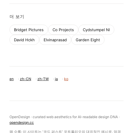
더 보기
Bridget Pictures
Co Projects
Cydstumpel Nl
David Hckh
Elvinaprasad
Garden Eight
en
·
zh-CN
·
zh-TW
·
ja
·
ko
OpenDesign · curated web aesthetics for AI-readable design DNA ·
opendesign.cc
왜 수록: 이 사이트는 '코드 퍼스트' 포트폴리오의 대표적인 예시로, 엄격