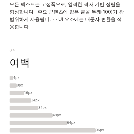
모든 텍스트는 고정폭으로, 엄격한 격자 기반 정렬을
형성합니다 · 주요 콘텐츠에 얇은 글꼴 두께(100)가 광
범위하게 사용됩니다 · UI 요소에는 대문자 변환을 적
용합니다
04
여백
4px
8px
16px
24px
32px
48px
64px
96px