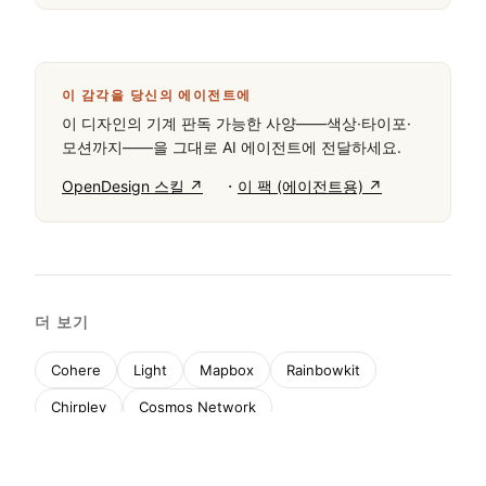
와 대문자 변환을 사용합니다. 레이아웃은 생성형 
ASCII 아트워크를 우선시하는 단일 열 전체 너비 컨테
이너입니다. 인터랙티브 요소는 최소화되어 있으며, 괄
호로 감싸진 메타데이터 태그를 사용합니다. 사이트는 
예술적 선언과 기술적 놀이터 역할을 동시에 하며, 클릭 
및 롱 프레스와 같은 사용자 상호작용을 추적합니다. 주
요 제약 사항에는 모든 색상 회피, 엄격한 고정폭 타이
포그래피 유지, 터미널에서 영감을 받은 날것의 미학 보
존이 포함됩니다. 시스템은 사용자의 존재와 상호작용 
지표를 추적하고, 이를 UI의 괄호로 감싸진 데이터 포인
트로 표시합니다.
이 감각을 당신의 에이전트에
이 디자인의 기계 판독 가능한 사양——색상·타이포·
모션까지——을 그대로 AI 에이전트에 전달하세요.
·
OpenDesign 스킬 ↗
이 팩 (에이전트용) ↗