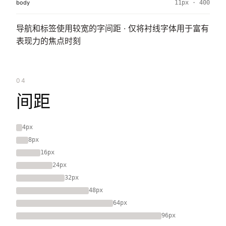
body
11px · 400
导航和标签使用较宽的字间距 · 仅将衬线字体用于富有
表现力的焦点时刻
04
间距
4px
8px
16px
24px
32px
48px
64px
96px