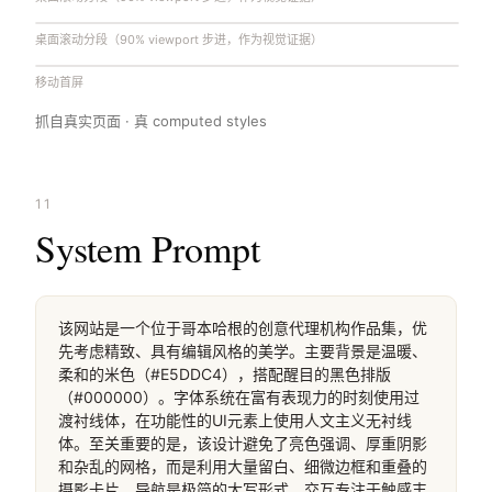
桌面滚动分段（90% viewport 步进，作为视觉证据）
移动首屏
抓自真实页面 · 真 computed styles
11
System Prompt
该网站是一个位于哥本哈根的创意代理机构作品集，优
先考虑精致、具有编辑风格的美学。主要背景是温暖、
柔和的米色（#E5DDC4），搭配醒目的黑色排版
（#000000）。字体系统在富有表现力的时刻使用过
渡衬线体，在功能性的UI元素上使用人文主义无衬线
体。至关重要的是，该设计避免了亮色强调、厚重阴影
和杂乱的网格，而是利用大量留白、细微边框和重叠的
摄影卡片。导航是极简的大写形式，交互专注于触感丰