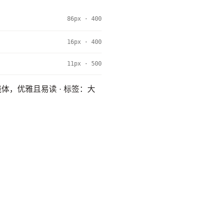
86px · 400
16px · 400
11px · 500
过渡衬线体，优雅且易读 · 标签：大