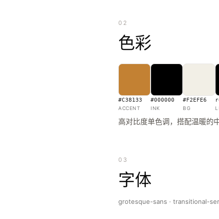
02
色彩
#C38133
#000000
#F2EFE6
r
ACCENT
INK
BG
L
高对比度单色调，搭配温暖的
03
字体
grotesque-sans · transitional-ser