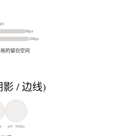
px
96px
100px
充裕的留白空间
阴影 / 边线)
x
pill · 100px