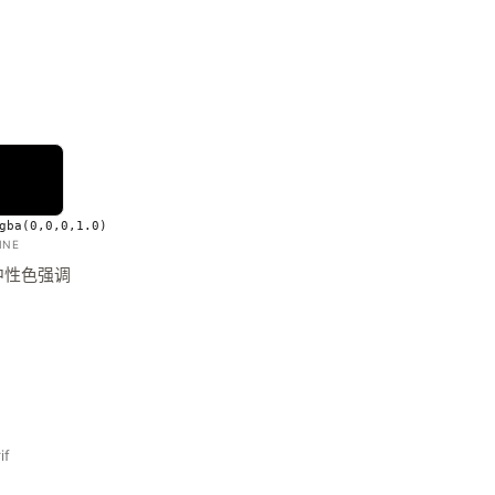
gba(0,0,0,1.0)
INE
中性色强调
if