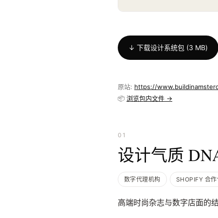
↓ 下载设计系统包 (3 MB)
原站:
https://www.buildinamste
📦
浏览包内文件 →
01
设计气质 DN
数字代理机构
SHOPIFY 合
高端时尚杂志与数字店面的