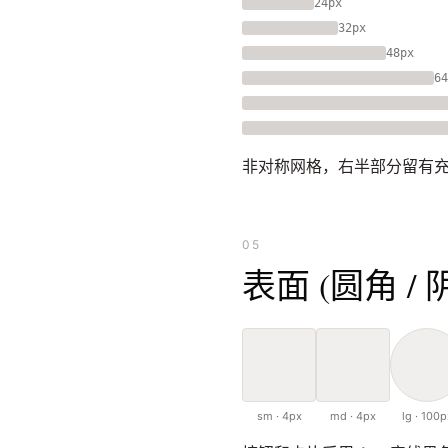
24px
32px
48px
64
非对称网格，右半部分留有
05
表面 (圆角 / 
sm · 4px
md · 4px
lg · 100p