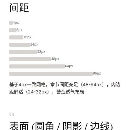
间距
4px
8px
16px
24px
32px
48px
64px
96px
基于4px一致网格，章节间距充足（48-64px），内边
距舒适（24-32px），营造透气布局
05
表面 (圆角 / 阴影 / 边线)