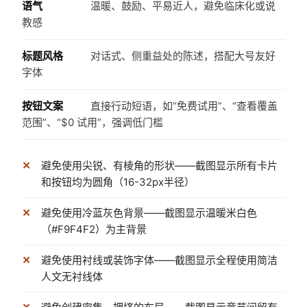
语气
温暖、鼓励、平易近人，避免临床化或说
教感
标题风格
对话式、侧重益处的陈述，搭配大号友好
字体
按钮文案
直接行动短语，如“免费试用”、“查看覆盖
范围”、“$0 试用”，强调低门槛
避免使用尖锐、有棱角的形状——截图显示所有卡片
和按钮均为圆角（16-32px半径）
避免使用冷蓝灰色背景——截图显示温暖米白色
（#F9F4F2）为主背景
避免使用衬线或装饰字体——截图显示全程使用简洁
人文无衬线体