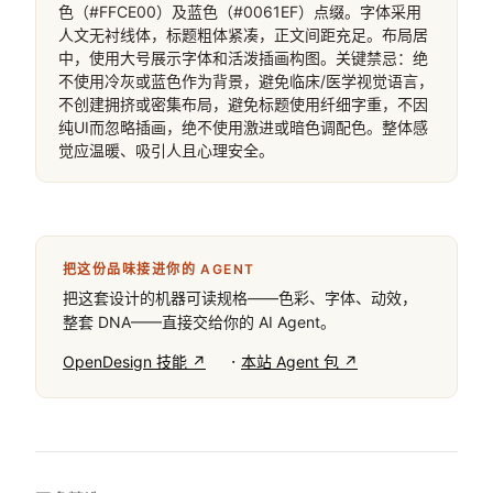
色（#FFCE00）及蓝色（#0061EF）点缀。字体采用
人文无衬线体，标题粗体紧凑，正文间距充足。布局居
中，使用大号展示字体和活泼插画构图。关键禁忌：绝
不使用冷灰或蓝色作为背景，避免临床/医学视觉语言，
不创建拥挤或密集布局，避免标题使用纤细字重，不因
纯UI而忽略插画，绝不使用激进或暗色调配色。整体感
觉应温暖、吸引人且心理安全。
把这份品味接进你的 AGENT
把这套设计的机器可读规格——色彩、字体、动效，
整套 DNA——直接交给你的 AI Agent。
·
OpenDesign 技能 ↗
本站 Agent 包 ↗