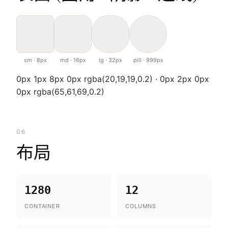
sm · 8px
md · 16px
lg · 32px
pill · 999px
0px 1px 8px 0px rgba(20,19,19,0.2) · 0px 2px 0px
0px rgba(65,61,69,0.2)
06
布局
1280
12
CONTAINER
COLUMNS