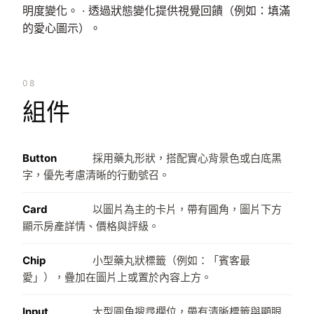
明度變化。 · 透過狀態變化提供視覺回饋（例如：填滿
的愛心圖示）。
08
組件
Button
採用藥丸形狀，搭配實心背景色或白底黑
字，優先考慮清晰的行動號召。
Card
以圖片為主的卡片，帶有圓角，圖片下方
顯示房產詳情、價格與評級。
Chip
小型藥丸狀標籤（例如：「賓客最
愛」），疊加在圖片上或置於內容上方。
Input
大型圓角搜尋欄位，帶有清晰標籤與顯眼