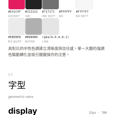
#E31C5F
#222222
#717171
#FFFFFF
#F7F7F7
ACCENT
INK
INK SOFT
BG
BG SOFT
#EBEBEB
#B0B0B0
rgba(0,0,0,0.1)
BG QUIET
MUTED
LINE
高對比的中性色調建立清晰度與信任感，單一大膽的強調
色驅動轉化並吸引關鍵操作的注意。
03
字型
geometric-sans
display
32px · 700