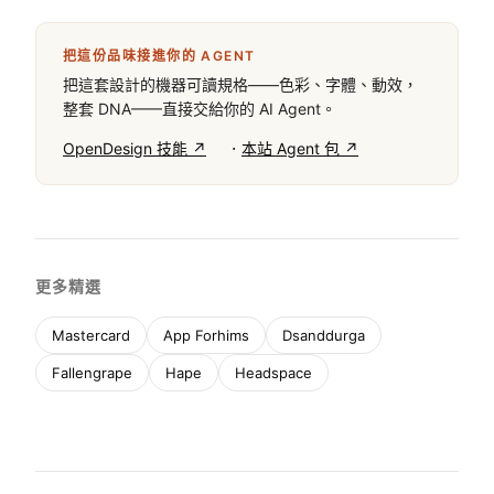
一個專注於信任與探索的全球旅行市場。關鍵的 hex 顏
色為 #FFFFFF（背景）、#222222（文字）、
#E31C5F（強調色）。字體類別為 geometric-sans，
用於標題與內文字體，以確保高度可讀性。重要的禁
忌：避免使用多種鮮豔的強調色、避免使用銳利複雜的
圓角、並避免隱藏價格。設計優先考慮清晰度、充裕的
間距，以及以圖片為主的醒目卡片，以促進瀏覽與預
訂。
把這份品味接進你的 AGENT
把這套設計的機器可讀規格——色彩、字體、動效，
整套 DNA——直接交給你的 AI Agent。
·
OpenDesign 技能 ↗
本站 Agent 包 ↗