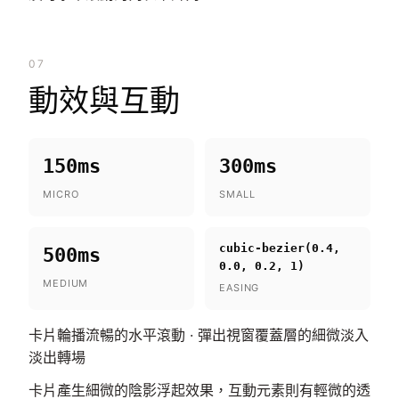
07
動效與互動
150ms
300ms
MICRO
SMALL
cubic-bezier(0.4,
500ms
0.0, 0.2, 1)
MEDIUM
EASING
卡片輪播流暢的水平滾動 · 彈出視窗覆蓋層的細微淡入
淡出轉場
卡片產生細微的陰影浮起效果，互動元素則有輕微的透