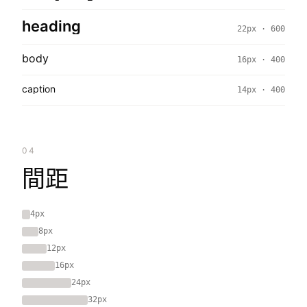
heading
22px · 600
body
16px · 400
caption
14px · 400
04
間距
4px
8px
12px
16px
24px
32px