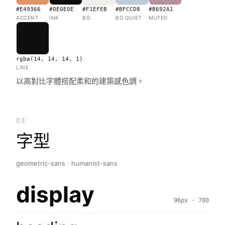
#E49366
#0E0E0E
#F1EFEB
#BFCCD8
#B692A1
ACCENT
INK
BG
BG QUIET
MUTED
rgba(14, 14, 14, 1)
LINE
以高對比字體搭配柔和的建築感色調。
03
字型
geometric-sans · humanist-sans
display
96px · 700