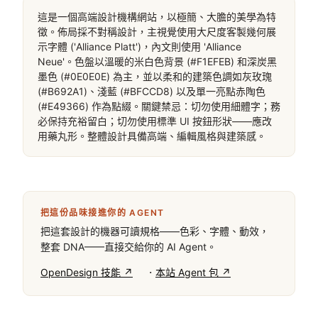
這是一個高端設計機構網站，以極簡、大膽的美學為特
徵。佈局採不對稱設計，主視覺使用大尺度客製幾何展
示字體 ('Alliance Platt')，內文則使用 'Alliance 
Neue'。色盤以溫暖的米白色背景 (#F1EFEB) 和深炭黑
墨色 (#0E0E0E) 為主，並以柔和的建築色調如灰玫瑰 
(#B692A1)、淺藍 (#BFCCD8) 以及單一亮點赤陶色 
(#E49366) 作為點綴。關鍵禁忌：切勿使用細體字；務
必保持充裕留白；切勿使用標準 UI 按鈕形狀——應改
用藥丸形。整體設計具備高端、編輯風格與建築感。
把這份品味接進你的 AGENT
把這套設計的機器可讀規格——色彩、字體、動效，
整套 DNA——直接交給你的 AI Agent。
·
OpenDesign 技能 ↗
本站 Agent 包 ↗