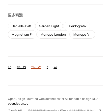
更多精選
Daniellelevitt
Garden Eight
Kaleidografik
Magnetism Fr
Monopo London
Monopo Vn
en
·
zh-CN
·
zh-TW
·
ja
·
ko
OpenDesign · curated web aesthetics for AI-readable design DNA ·
opendesign.cc