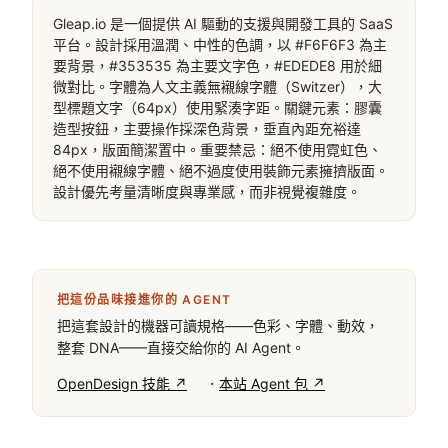
Gleap.io 是一個提供 AI 驅動的支援與開發工具的 SaaS 
平台。設計採用溫潤、中性的色調，以 #F6F6F3 為主
要背景，#353535 為主要文字色，#EDEDE8 用於細
微對比。字體為人文主義無襯線字體（Switzer），大
型標題文字（64px）使用緊湊字距。關鍵元素：膠囊
造型按鈕，主要操作採深色背景，垂直內距充裕達 
84px，版面簡潔置中。重要禁忌：絕不使用霓虹色、
絕不使用襯線字體、絕不過度使用裝飾元素擁擠版面。
設計優先考量清晰度與專業感，而非視覺複雜度。
把這份品味接進你的 AGENT
把這套設計的機器可讀規格——色彩、字體、動效，
整套 DNA——直接交給你的 AI Agent。
·
OpenDesign 技能 ↗
本站 Agent 包 ↗