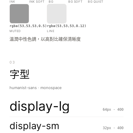
INK
INK SOFT
BG
BG SOFT
BG QUIET
rgba(53,53,53,0.5)
rgba(53,53,53,0.12)
MUTED
LINE
溫潤中性色調，以高對比確保清晰度
03
字型
humanist-sans · monospace
display-lg
64px · 400
display-sm
32px · 400