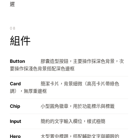
遲
08
組件
Button
膠囊造型按鈕，主要操作採深色背景，次
要操作採淺色背景搭配深色邊框
Card
簡潔卡片，背景細微（高亮卡片帶綠色
調），無厚重邊框
Chip
小型圓角徽章，用於功能標示與標籤
Input
簡約的文字輸入欄位，樣式極簡
Hero
大型置中標題，搭配輔助文字與顯眼的