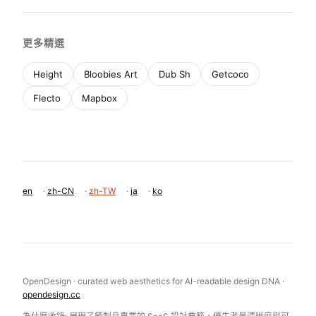
更多精選
Height
Bloobies Art
Dub Sh
Getcoco
Flecto
Mapbox
en
·
zh-CN
·
zh-TW
·
ja
·
ko
OpenDesign · curated web aesthetics for AI-readable design DNA ·
opendesign.cc