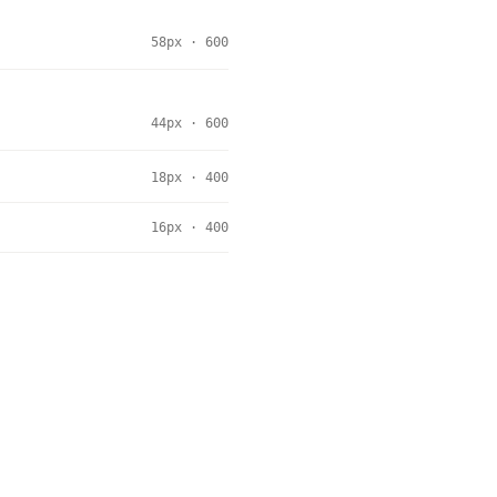
58px · 600
44px · 600
18px · 400
16px · 400