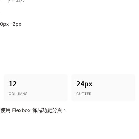
x
pill · 44px
)
 0px -2px
12
24px
COLUMNS
GUTTER
 Flexbox 佈局功能分頁。