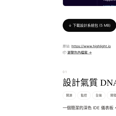
↓ 下載設計系統包 (5 MB)
原站:
https://www.highlight.io
📦
瀏覽包內檔案 →
01
設計氣質 DN
開源
監控
全端
開
一個簡潔的深色 IDE 儀表