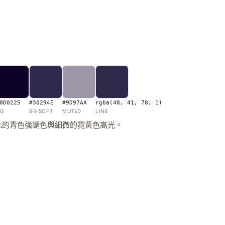
0D0225
#30294E
#9D97AA
rgba(48, 41, 78, 1)
G
BG SOFT
MUTED
LINE
比的青色強調色與細微的霓黃色高光。