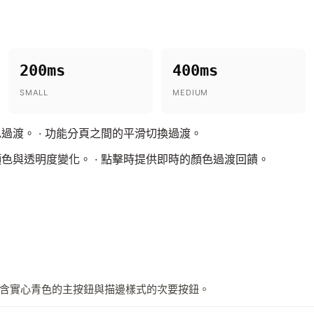
200ms
400ms
SMALL
MEDIUM
過渡。 · 功能分頁之間的平滑切換過渡。
色與透明度變化。 · 點擊時提供即時的顏色過渡回饋。
含實心青色的主按鈕與描邊樣式的次要按鈕。