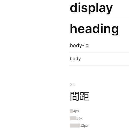
display
heading
body-lg
body
04
間距
4px
8px
12px