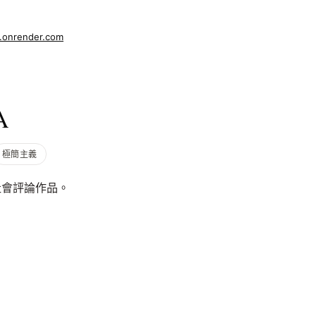
m.onrender.com
A
極簡主義
社會評論作品。