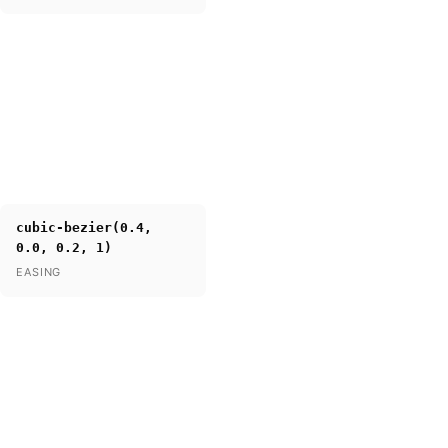
cubic-bezier(0.4,
0.0, 0.2, 1)
EASING