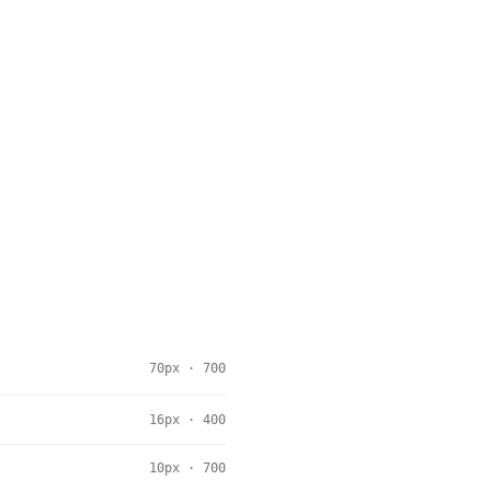
70px · 700
16px · 400
10px · 700