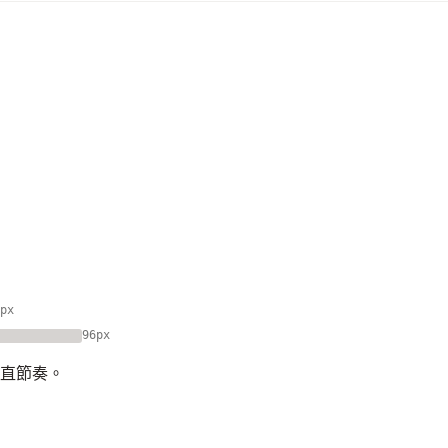
px
96px
垂直節奏。