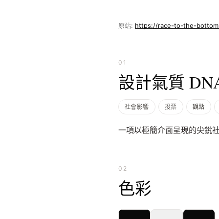
原站:
https://race-to-the-botto
01
設計氣質 DN
社會影響
投票
觀點
一項以極簡介面呈現的尖銳
02
色彩