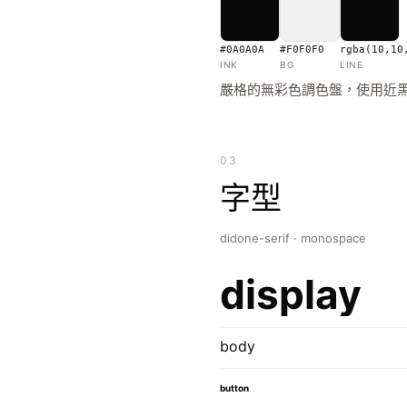
#0A0A0A
#F0F0F0
rgba(10,10
INK
BG
LINE
嚴格的無彩色調色盤，使用近
03
字型
didone-serif · monospace
display
body
button