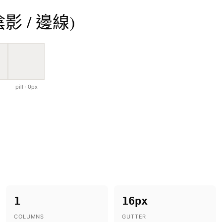
陰影 / 邊線)
pill · 0px
1
16px
COLUMNS
GUTTER