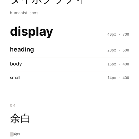
humanist-sans
display
40px · 700
heading
20px · 600
body
16px · 400
small
14px · 400
04
余白
4px