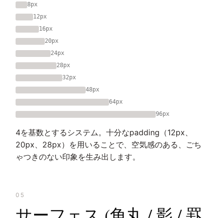
8px
12px
16px
20px
24px
28px
32px
48px
64px
96px
4を基数とするシステム。十分なpadding（12px、
20px、28px）を用いることで、空気感のある、ごち
ゃつきのない印象を生み出します。
05
サーフェス (角丸 / 影 / 罫