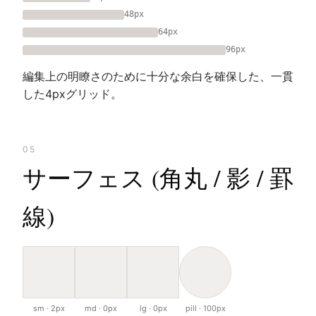
48px
64px
96px
編集上の明瞭さのために十分な余白を確保した、一貫
した4pxグリッド。
05
サーフェス (角丸 / 影 / 罫
線)
sm · 2px
md · 0px
lg · 0px
pill · 100px