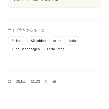
ライブラリからもっと
B Line It
&Tradition
Artek
Article
Audo Copenhagen
Ferm Living
en
·
zh-CN
·
zh-TW
·
ja
·
ko