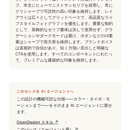
フ、本文にヒューマニストサンセリフを採用し、常に
クリシャープで可読性の高い印象を維持します。レイ
アウトは広々としてグリッドベースで、高品質なライ
フスタイルフォトグラフィを優先します。重要な制約
として、装飾的なセリフ書体は決して使用せず、グラ
デーションやダークモードは避け、ボタンなどのUI要
素はシャープで長方形を維持します。ブランドボイス
は直接的で自信があり、短く力強い見出しと明確な
CTAを使用します。すべてのコンポーネントにわたっ
て、プレミアムな建築的な印象を維持します。
このセンスを AI エージェントへ
この設計の機械可読な仕様——カラー・タイポ・モ
ーションまで——をそのまま AI エージェントに渡せ
ます。
·
OpenDesign スキル ↗
このパック（エージェント用） ↗