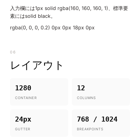
入力欄には1px solid rgba(160, 160, 160, 1)、標準要
素にはsolid black。
rgba(0, 0, 0, 0.2) 0px 0px 18px 0px
06
レイアウト
1280
12
CONTAINER
COLUMNS
24px
768 / 1024
GUTTER
BREAKPOINTS