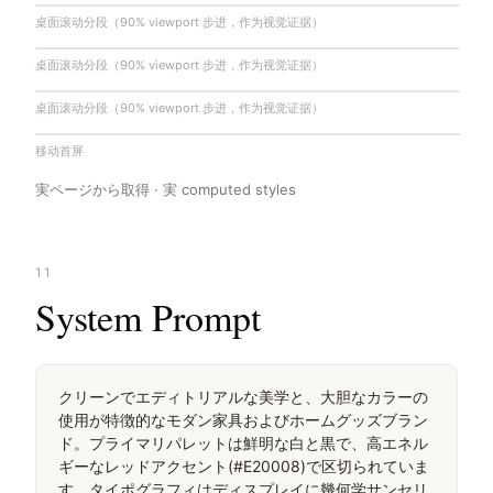
桌面滚动分段（90% viewport 步进，作为视觉证据）
桌面滚动分段（90% viewport 步进，作为视觉证据）
桌面滚动分段（90% viewport 步进，作为视觉证据）
移动首屏
実ページから取得 · 実 computed styles
11
System Prompt
クリーンでエディトリアルな美学と、大胆なカラーの
使用が特徴的なモダン家具およびホームグッズブラン
ド。プライマリパレットは鮮明な白と黒で、高エネル
ギーなレッドアクセント(#E20008)で区切られていま
す。タイポグラフィはディスプレイに幾何学サンセリ