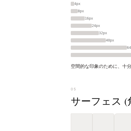
4px
8px
16px
24px
32px
40px
64
空間的な印象のために、十分な
05
サーフェス (角丸