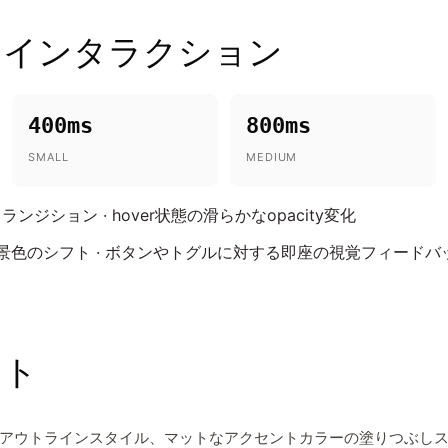
とインタラクション
400ms
800ms
SMALL
MEDIUM
ジション · hover状態の滑らかなopacity変化
や背景色のシフト · ボタンやトグルに対する即座の視覚フィードバ
ント
アウトラインスタイル、マットなアクセントカラーの塗りつぶし