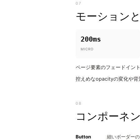
07
モーション
200ms
MICRO
ページ要素のフェードイントラン
控えめなopacityの変化
08
コンポーネ
Button
細いボーダーの