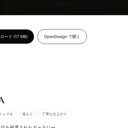
ド (17 MB)
OpenDesign で開く
A
ミニマル
温もり
丁寧な仕上がり
用品を厳選されたギャラリー