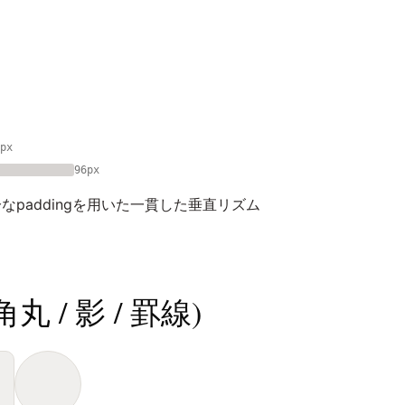
px
96px
paddingを用いた一貫した垂直リズム
 / 影 / 罫線)