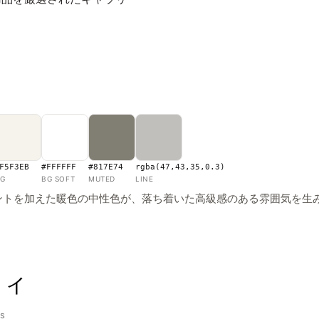
F5F3EB
#FFFFFF
#817E74
rgba(47,43,35,0.3)
G
BG SOFT
MUTED
LINE
ントを加えた暖色の中性色が、落ち着いた高級感のある雰囲気を生
フィ
ns