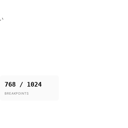
い
768 / 1024
BREAKPOINTS