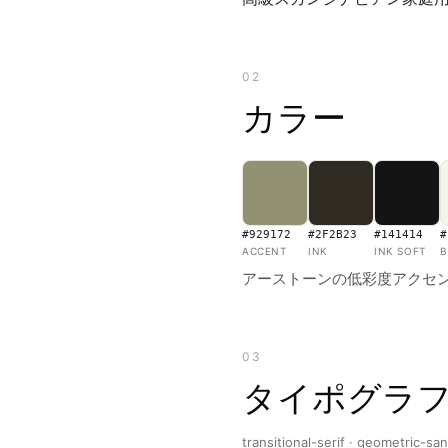
02
カラー
#929172
#2F2B23
#141414
#
ACCENT
INK
INK SOFT
B
アーストーンの低彩度アクセ
03
タイポグラ
transitional-serif · geometric-sa