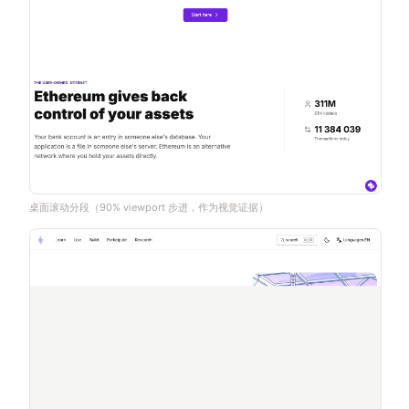
桌面滚动分段（90% viewport 步进，作为视觉证据）