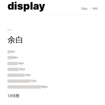
display
56px · 900
04
余白
4px
8px
14px
16px
24px
32px
48px
1.6倍数