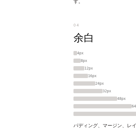
す。
04
余白
4px
8px
12px
16px
24px
32px
48px
64
パディング、マージン、レイ