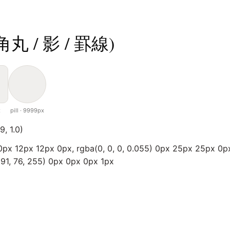
 / 影 / 罫線)
x
pill · 9999px
9, 1.0)
 0px 12px 12px 0px, rgba(0, 0, 0, 0.055) 0px 25px 25px 0px
(91, 76, 255) 0px 0px 0px 1px