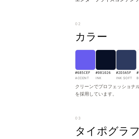
02
カラー
#685CEF
#081026
#2D3A5F
#
ACCENT
INK
INK SOFT
B
クリーンでプロフェッショナ
を採用しています。
03
タイポグラ