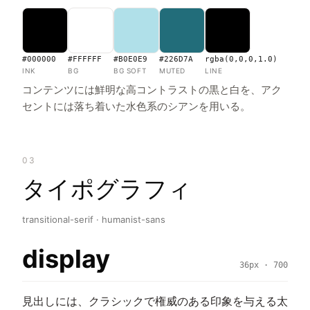
#000000
#FFFFFF
#B0E0E9
#226D7A
rgba(0,0,0,1.0)
INK
BG
BG SOFT
MUTED
LINE
コンテンツには鮮明な高コントラストの黒と白を、アク
セントには落ち着いた水色系のシアンを用いる。
03
タイポグラフィ
transitional-serif · humanist-sans
display
36px · 700
見出しには、クラシックで権威のある印象を与える太