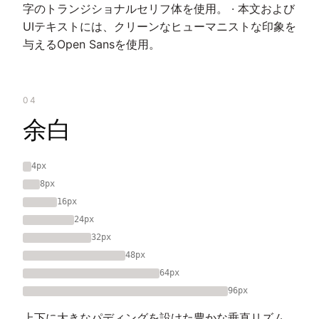
字のトランジショナルセリフ体を使用。 · 本文および
UIテキストには、クリーンなヒューマニストな印象を
与えるOpen Sansを使用。
04
余白
4px
8px
16px
24px
32px
48px
64px
96px
上下に大きなパディングを設けた豊かな垂直リズム