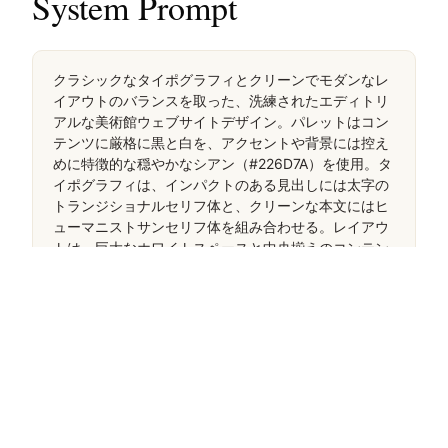
System Prompt
クラシックなタイポグラフィとクリーンでモダンなレ
イアウトのバランスを取った、洗練されたエディトリ
アルな美術館ウェブサイトデザイン。パレットはコン
テンツに厳格に黒と白を、アクセントや背景には控え
めに特徴的な穏やかなシアン（#226D7A）を使用。タ
イポグラフィは、インパクトのある見出しには太字の
トランジショナルセリフ体と、クリーンな本文にはヒ
ューマニストサンセリフ体を組み合わせる。レイアウ
トは、巨大なホワイトスペースと中央揃えのコンテン
ツカラムを重視し、落ち着いた集中した読書体験を生
み出す。明るく彩度の高い色、角丸、ドロップシャド
ウは導入しない。インターフェースの雑然とした要素
は避け、見出しが太く権威あるものであることを確保
する。