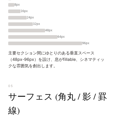
8px
16px
24px
32px
48px
64px
96px
主要セクション間にゆとりのある垂直スペース
（48px-96px）を設け、息がfillable、シネマティッ
クな雰囲気を創出します。
05
サーフェス (角丸 / 影 / 罫
線)