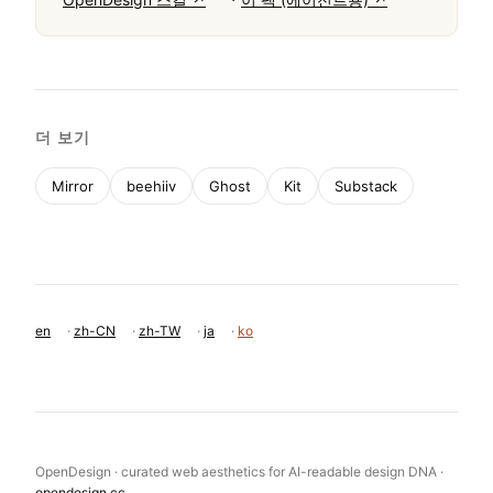
移动首屏
실제 페이지에서 캡처 · 실 computed styles
11
System Prompt
Buttondown은 독립 크리에이터를 위한 믿음직하고 인
간적인 선택으로 자리매김하는 이메일 뉴스레터 플랫폼
입니다. 디자인 DNA는 순백의 배경, 단단한 블랙 텍스
트, 액션을 위한 선명한 프라이머리 블루(#0069ff)를 