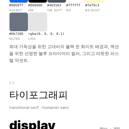
#0069ff
#000000
#4b5563
#ffffff
#fef9c3
ACCENT
INK
INK SOFT
BG
BG QUIET
#6b7280
rgba(0, 0, 0, 0.1)
MUTED
LINE
최대 가독성을 위한 고대비의 블랙 온 화이트 배경과, 액션
을 위한 선명한 블루 프라이머리 컬러, 그리고 따뜻한 파스
텔 악센트.
03
타이포그래피
transitional-serif · humanist-sans
display
96px · 900