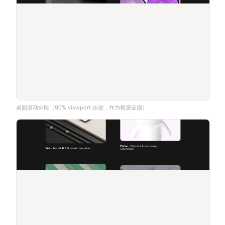
桌面滚动分段（90% viewport 步进，作为视觉证据）