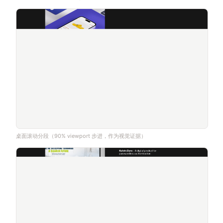
桌面滚动分段（90% viewport 步进，作为视觉证据）